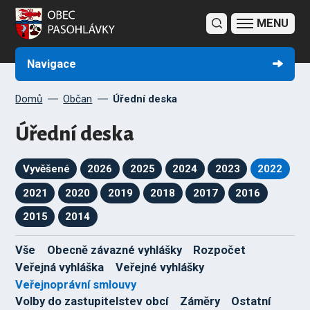
Obecní úřad
Obec Pasohlávky
Potřebuji si vyřídit
Fotogalerie
Úřední deska
Sbírka právních předpisů obcí
Navigace
Domů
Občan
Úřední deska
Úřední deska
Vyvěšené
2026
2025
2024
2023
2022
2021
2020
2019
2018
2017
2016
2015
2014
Vše
Obecně závazné vyhlášky
Rozpočet
Veřejná vyhláška
Veřejné vyhlášky
Veřejnoprávní smlouvy
Volby do zastupitelstev obcí
Záměry
Ostatní