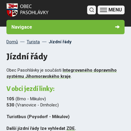
Co Pasohlávky nabízí
Turistické informační centrum
Výlety v okolí Pasohlávek
Jízdní řády
Sportovní vyžití v obci
Fotogalerie
Navigace
Domů
Turista
Jízdní řády
Jízdní řády
Obec Pasohlávky je součásti
Integrovaného dopravního
systému Jihomoravského kraje
.
V obci jezdí linky:
105
(Brno - Mikulov)
530
(Vranovice - Drnholec)
Turistbus (Poysdorf - Mikulov)
Další jízdní řády lze vyhledat
ZDE
.