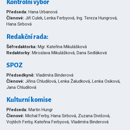
Kontrolní výbor
Předseda:
Hana Urbanová
Členové:
Jiří Culek, Lenka Ferbyová, Ing. Tereza Hungrová,
Hana Sirbová
Redakční rada:
Šéfredaktorka:
Mgr. Kateřina Mikulášková
Redaktorky:
Miroslava Mikulášková, Dana Sedláková
SPOZ
Předsedkyně:
Vladimíra Binderová
Členové:
Jiřina Chludilová, Lenka Žaludková, Lenka Osiková,
Jana Chludilová
Kulturní komise
Předseda:
Martin Hungr
Členové:
Michal Ferby, Hana Sirbová, Zuzana Divišová,
Vojtěch Ferby, Kateřina Ferbyová, Vladimíra Binderová