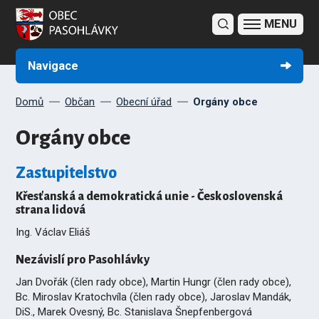
Obecní úřad
Obec Pasohlávky
Potřebuji si vyřídit
Fotogalerie
Úřední deska
Sbírka právních předpisů obcí
Navigace
Domů
Občan
Obecní úřad
Orgány obce
Orgány obce
Zastupitelstvo
Křesťanská a demokratická unie - Československá
strana lidová
Ing. Václav Eliáš
Nezávislí pro Pasohlávky
Jan Dvořák (člen rady obce), Martin Hungr (člen rady obce),
Bc. Miroslav Kratochvíla (člen rady obce), Jaroslav Mandák,
DiS., Marek Ovesný, Bc. Stanislava Šnepfenbergová