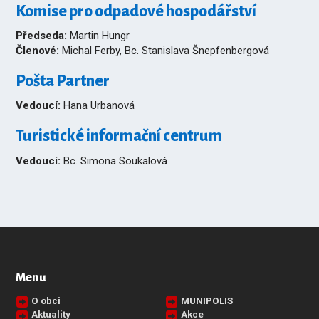
Komise pro odpadové hospodářství
Předseda:
Martin Hungr
Členové:
Michal Ferby, Bc. Stanislava Šnepfenbergová
Pošta Partner
Vedoucí:
Hana Urbanová
Turistické informační centrum
Vedoucí:
Bc. Simona Soukalová
Menu
O obci
MUNIPOLIS
Aktuality
Akce