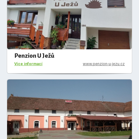
Penzion U Ježů
Více informací
www.penzion-u-jezu.cz