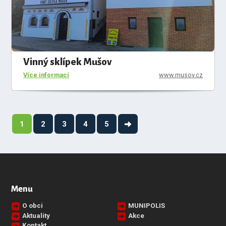
Vinný sklípek Mušov
Více informací
www.musov.cz
1
2
3
4
5
Menu
O obci
MUNIPOLIS
Aktuality
Akce
Kontakt