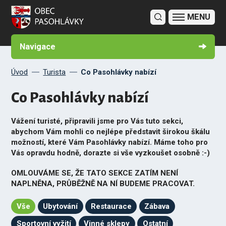
Co Pasohlávky nabízí
Turistické informační centrum
Výlety v okolí Pasohlávek
Jízdní řády
Sportovní vyžití v obci
Fotogalerie
Navigace
Úvod
Turista
Co Pasohlávky nabízí
Co Pasohlávky nabízí
Vážení turisté, připravili jsme pro Vás tuto sekci,
abychom Vám mohli co nejlépe představit širokou škálu
možností, které Vám Pasohlávky nabízí. Máme toho pro
Vás opravdu hodně, dorazte si vše vyzkoušet osobně :-)
OMLOUVÁME SE, ŽE TATO SEKCE ZATÍM NENÍ
NAPLNĚNA, PRŮBĚŽNĚ NA NÍ BUDEME PRACOVAT.
Vše
Ubytování
Restaurace
Zábava
Sportovní vyžití
Vinné sklepy
Ostatní