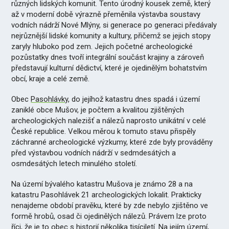
různých lidských komunit. Tento úrodný kousek země, který
až v moderní době výrazně přeměnila výstavba soustavy
vodních nádrží Nové Mlýny, si generace po generaci předávaly
nejrůznější lidské komunity a kultury, přičemž se jejich stopy
zaryly hluboko pod zem. Jejich početné archeologické
pozůstatky dnes tvoří integrální součást krajiny a zároveň
představují kulturní dědictví, které je ojedinělým bohatstvím
obcí, kraje a celé země.
Obec
Pasohlávky
, do jejíhož katastru dnes spadá i území
zaniklé obce Mušov, je počtem a kvalitou zjištěných
archeologických nalezišť a nálezů naprosto unikátní v celé
České republice. Velkou měrou k tomuto stavu přispěly
záchranné archeologické výzkumy, které zde byly prováděny
před výstavbou vodních nádrží v sedmdesátých a
osmdesátých letech minulého století.
Na území bývalého katastru Mušova je známo 28 a na
katastru Pasohlávek 21 archeologických lokalit. Prakticky
nenajdeme období pravěku, které by zde nebylo zjištěno ve
formě hrobů, osad či ojedinělých nálezů. Právem lze proto
říci, že je to obec s historií několika tisíciletí. Na jejím území,