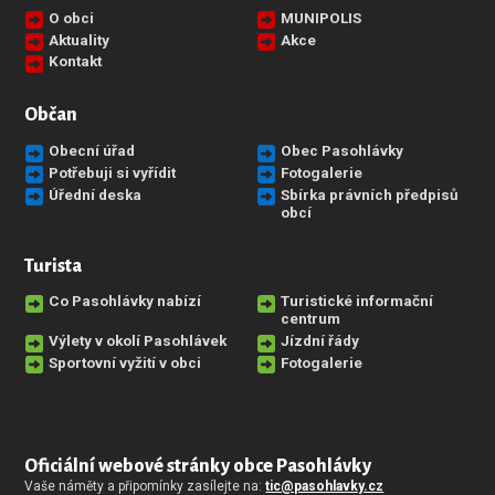
O obci
MUNIPOLIS
Aktuality
Akce
Kontakt
Občan
Obecní úřad
Obec Pasohlávky
Potřebuji si vyřídit
Fotogalerie
Úřední deska
Sbírka právních předpisů
obcí
Turista
Co Pasohlávky nabízí
Turistické informační
centrum
Výlety v okolí Pasohlávek
Jízdní řády
Sportovní vyžití v obci
Fotogalerie
Oficiální webové stránky obce Pasohlávky
Vaše náměty a připomínky zasílejte na:
tic@pasohlavky.cz