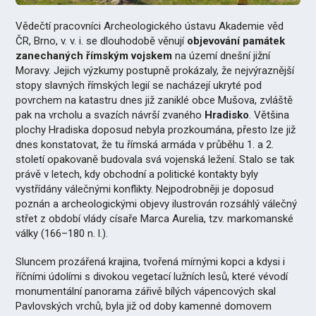
Vědečtí pracovníci Archeologického ústavu Akademie věd
ČR, Brno, v. v. i. se dlouhodobě věnují
objevování památek
zanechaných římským vojskem
na území dnešní jižní
Moravy. Jejich výzkumy postupně prokázaly, že nejvýraznější
stopy slavných římských legií se nacházejí ukryté pod
povrchem na katastru dnes již zaniklé obce Mušova, zvláště
pak na vrcholu a svazích návrší zvaného
Hradisko
. Většina
plochy Hradiska doposud nebyla prozkoumána, přesto lze již
dnes konstatovat, že tu římská armáda v průběhu 1. a 2.
století opakovaně budovala svá vojenská ležení. Stalo se tak
právě v letech, kdy obchodní a politické kontakty byly
vystřídány válečnými konflikty. Nejpodrobněji je doposud
poznán a archeologickými objevy ilustrován rozsáhlý válečný
střet z období vlády císaře Marca Aurelia, tzv. markomanské
války (166–180 n. l.).
Sluncem prozářená krajina, tvořená mírnými kopci a kdysi i
říčními údolími s divokou vegetací lužních lesů, které vévodí
monumentální panorama zářivě bílých vápencových skal
Pavlovských vrchů, byla již od doby kamenné domovem