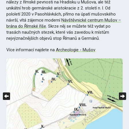
nálezy z římské pevnosti na Hradisku u Mušova, ale též
unikátní hrob germánské aristokracie z 2. století n. l. Od
pololetí 2020 v Pasohlávkách, přímo na úpatí mušovského
návrší, vítá zájemce moderní
Návštěvnické centrum Mušov –
brána do Římské říše
. Skrze něj se můžete též vydat po
trasách naučných stezek, které vás zavedou k místům
nejvýznačnějších objevů stop Římanů a Germánů.
Více informací najdete na
Archeologie - Mušov