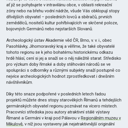
ať již se pohybujete v intravilánu obce, v oblasti rekreační
zóny nebo na břehu vodní nádrže, všude Vás obklopují stopy
dřívějších obyvatel – posledních lovců a sběračů, prvních
zemědělců, nositelů kultur pohřbívajících ve skrčené poloze,
bojovných Germánů nebo nejstarších Slovanů.
Archeologický ústav Akademie věd ČR, Brno, v. v. i., obec
Pasohlávky, Jihomoravský kraj a věříme, že také obyvatelé
tohoto regionu se k jeho bohatému historickému odkazu
hrdě hlásí, cení si jej a snaží se o něj náležitě starat. Středisko
pro výzkum doby římské a doby stěhování národů se ve
spolupráci s odborníky a různými subjekty snaží postupně co
nejvíce archeologických hodnot zprostředkovat i dnešním
návštěvníkům.
Díky této snaze podpořené v posledních letech řadou
projektů můžete dnes stopy starověkých Římanů a tehdejších
germánských obyvatel regionu poznávat na vícero místech.
Pracovníci střediska jsou autory atraktivní stálé výstavy
Římané a Germáni v kraji pod Pálavou v
Regionálním muzeu v
Mikulově
, v níž jsou vystaveny jak nejatraktivnější originální