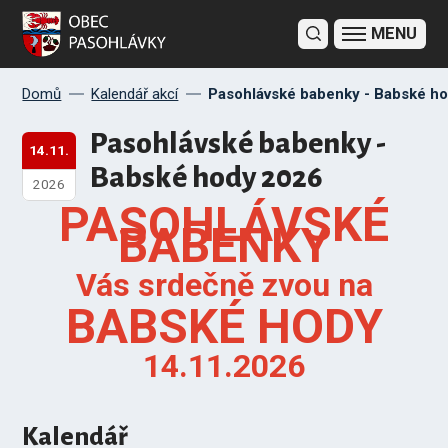
Domů
Kalendář akcí
Pasohlávské babenky - Babské h
Pasohlávské babenky -
14.11.
Babské hody 2026
2026
PASOHLÁVSKÉ
BABENKY
Vás srdečně zvou na
BABSKÉ HODY
14.11.2026
Kalendář