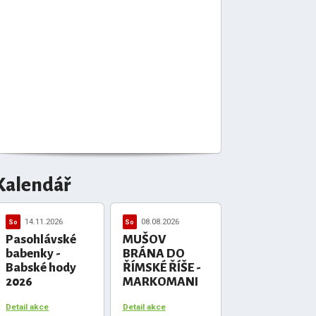
Kalendář
14.11.2026
08.08.2026
So
So
Pasohlávské
MUŠOV
babenky -
BRÁNA DO
Babské hody
ŘÍMSKÉ ŘÍŠE -
2026
MARKOMANI
Detail akce
Detail akce