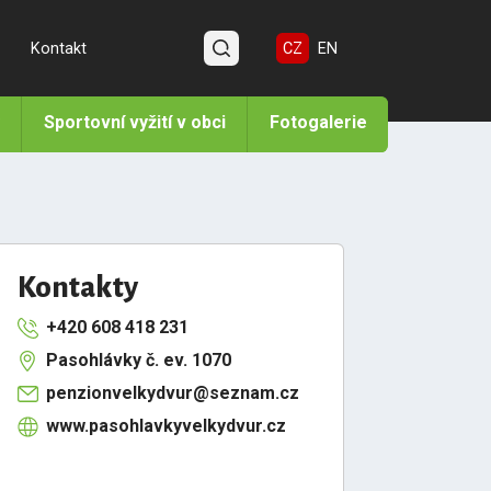
Kontakt
CZ
EN
Sportovní vyžití v obci
Fotogalerie
Kontakty
+420 608 418 231
Pasohlávky č. ev. 1070
penzionvelkydvur@seznam.cz
www.pasohlavkyvelkydvur.cz