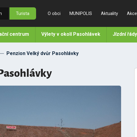
n
Turista
O obci
MUNIPOLIS
Aktuality
Akce
mační centrum
Výlety v okolí Pasohlávek
Jízdní řády
Penzion Velký dvůr Pasohlávky
 Pasohlávky