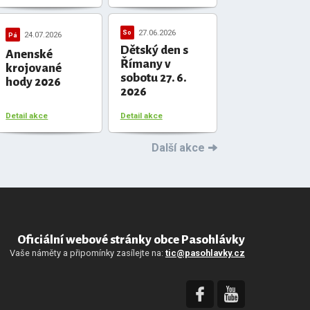
27.06.2026
So
24.07.2026
Pá
Dětský den s
Anenské
Římany v
krojované
sobotu 27. 6.
hody 2026
2026
Detail akce
Detail akce
Další akce
Oficiální webové stránky obce Pasohlávky
Vaše náměty a připomínky zasílejte na:
tic@pasohlavky.cz