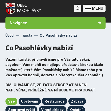
Co Pasohlávky nabízí
Turistické informační centrum
Výlety v okolí Pasohlávek
Jízdní řády
Sportovní vyžití v obci
Fotogalerie
Navigace
Úvod
Turista
Co Pasohlávky nabízí
Co Pasohlávky nabízí
Vážení turisté, připravili jsme pro Vás tuto sekci,
abychom Vám mohli co nejlépe představit širokou škálu
možností, které Vám Pasohlávky nabízí. Máme toho pro
Vás opravdu hodně, dorazte si vše vyzkoušet osobně :-)
OMLOUVÁME SE, ŽE TATO SEKCE ZATÍM NENÍ
NAPLNĚNA, PRŮBĚŽNĚ NA NÍ BUDEME PRACOVAT.
Vše
Ubytování
Restaurace
Zábava
Sportovní vyžití
Vinné sklepy
Ostatní