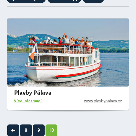
Plavby Pálava
Více informací
www.plavbypalava.cz
8
9
10