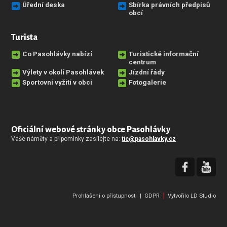
Úřední deska
Sbírka právních předpisů
obcí
Turista
Co Pasohlávky nabízí
Turistické informační
centrum
Výlety v okolí Pasohlávek
Jízdní řády
Sportovní vyžití v obci
Fotogalerie
Oficiální webové stránky obce Pasohlávky
Vaše náměty a připomínky zasílejte na:
tic@pasohlavky.cz
Prohlášení o přístupnosti
|
GDPR
Vytvořilo
LD Studio