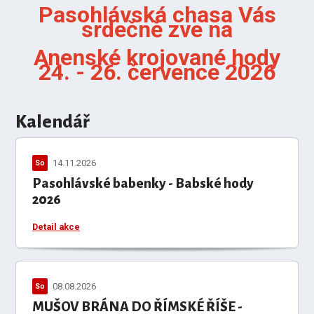
Pasohlávská chasa Vás
srdečně zve na
Anenské krojované hody
24. - 26. července 2026
Kalendář
14.11.2026
So
Pasohlávské babenky - Babské hody
2026
Detail akce
08.08.2026
So
MUŠOV BRÁNA DO ŘÍMSKÉ ŘÍŠE -